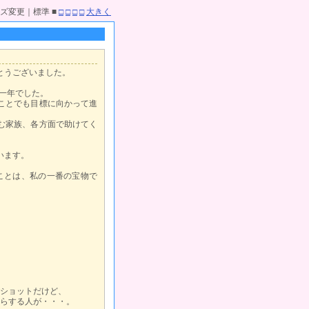
ズ変更｜標準 ■
□
□
□
□
大きく
とうございました。
た一年でした。
ことでも目標に向かって進
む家族、各方面で助けてく
います。
ことは、私の一番の宝物で
。
ショットだけど、
らする人が・・・。