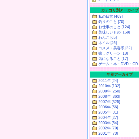
カテゴリ別アーカイブ
私の日常 [469]
釣りのこと [70]
お仕事のこと [124]
美味しいもの [169]
わんこ [65]
ネイル [46]
コスメ・美容系 [32]
癒しグリーン [18]
気になること [17]
ゲーム・本・DVD・CD [
年別アーカイブ
2011年 [24]
2010年 [132]
2009年 [250]
2008年 [363]
2007年 [325]
2006年 [56]
2005年 [31]
2004年 [27]
2003年 [54]
2002年 [79]
2001年 [73]