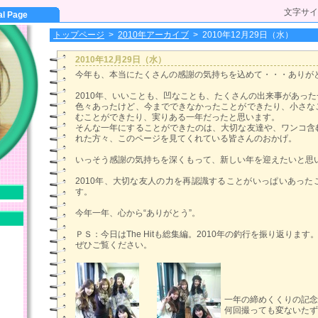
文字サイ
al Page
トップページ
>
2010年アーカイブ
>
2010年12月29日（水）
2010年12月29日（水）
今年も、本当にたくさんの感謝の気持ちを込めて・・・ありが
2010年、いいことも、凹なことも、たくさんの出来事があっ
色々あったけど、今までできなかったことができたり、小さな
むことができたり、実りある一年だったと思います。
そんな一年にすることができたのは、大切な友達や、ワンコ含
れた方々、このページを見てくれている皆さんのおかげ。
いっそう感謝の気持ちを深くもって、新しい年を迎えたいと思
2010年、大切な友人の力を再認識することがいっぱいあった
す。
今年一年、心から“ありがとう”。
ＰＳ：今日はThe Hitも総集編。2010年の釣行を振り返ります
ぜひご覧ください。
一年の締めくくりの記念
何回撮っても変ないたず