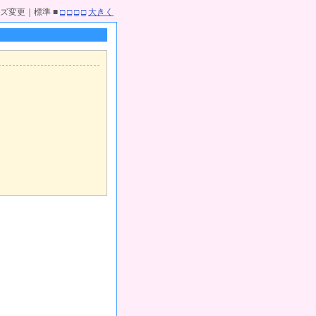
ズ変更｜標準 ■
□
□
□
□
大きく
。