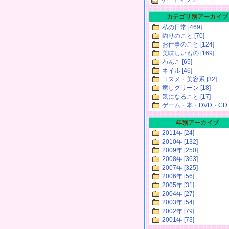
カテゴリ別アーカイブ
私の日常 [469]
釣りのこと [70]
お仕事のこと [124]
美味しいもの [169]
わんこ [65]
ネイル [46]
コスメ・美容系 [32]
癒しグリーン [18]
気になること [17]
ゲーム・本・DVD・CD [
年別アーカイブ
2011年 [24]
2010年 [132]
2009年 [250]
2008年 [363]
2007年 [325]
2006年 [56]
2005年 [31]
2004年 [27]
2003年 [54]
2002年 [79]
2001年 [73]