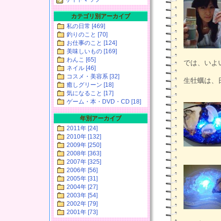
カテゴリ別アーカイブ
私の日常 [469]
釣りのこと [70]
お仕事のこと [124]
美味しいもの [169]
わんこ [65]
では、いよ
ネイル [46]
コスメ・美容系 [32]
生牡蠣は、
癒しグリーン [18]
気になること [17]
ゲーム・本・DVD・CD [18]
年別アーカイブ
2011年 [24]
2010年 [132]
2009年 [250]
2008年 [363]
2007年 [325]
2006年 [56]
2005年 [31]
2004年 [27]
2003年 [54]
2002年 [79]
2001年 [73]