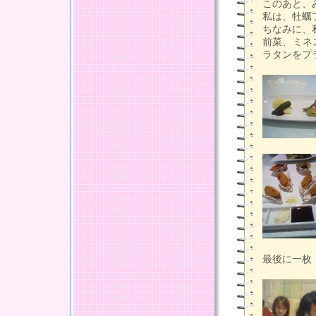
このあと、
私は、牡蠣
ちなみに、
前菜、ミネ
ラタンをプ
最後に一枚