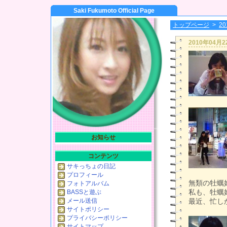
Saki Fukumoto Official Page
トップページ
>
2
2010年04月
お知らせ
コンテンツ
サキっちょの日記
プロフィール
無類の牡蠣
フォトアルバム
私も、牡蠣
BASSと遊ぶ
メール送信
最近、忙し
サイトポリシー
プライバシーポリシー
サイトマップ