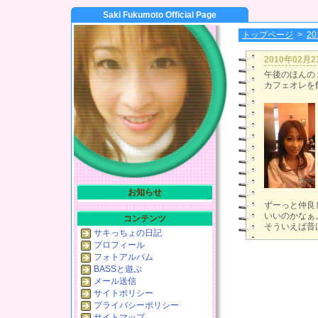
Saki Fukumoto Official Page
トップページ
>
2
2010年02月
午後のほんの
カフェオレを
お知らせ
ずーっと仲良
いいのかなぁ
コンテンツ
そういえば昔
サキっちょの日記
プロフィール
フォトアルバム
BASSと遊ぶ
メール送信
サイトポリシー
プライバシーポリシー
サイトマップ