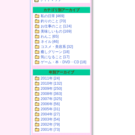
カテゴリ別アーカイブ
私の日常 [469]
釣りのこと [70]
お仕事のこと [124]
美味しいもの [169]
わんこ [65]
ネイル [46]
コスメ・美容系 [32]
癒しグリーン [18]
気になること [17]
ゲーム・本・DVD・CD [18]
年別アーカイブ
2011年 [24]
2010年 [132]
2009年 [250]
2008年 [363]
2007年 [325]
2006年 [56]
2005年 [31]
2004年 [27]
2003年 [54]
2002年 [79]
2001年 [73]