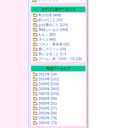
カテゴリ別アーカイブ
私の日常 [469]
釣りのこと [70]
お仕事のこと [124]
美味しいもの [169]
わんこ [65]
ネイル [46]
コスメ・美容系 [32]
癒しグリーン [18]
気になること [17]
ゲーム・本・DVD・CD [18]
年別アーカイブ
2011年 [24]
2010年 [132]
2009年 [250]
2008年 [363]
2007年 [325]
2006年 [56]
2005年 [31]
2004年 [27]
2003年 [54]
2002年 [79]
2001年 [73]