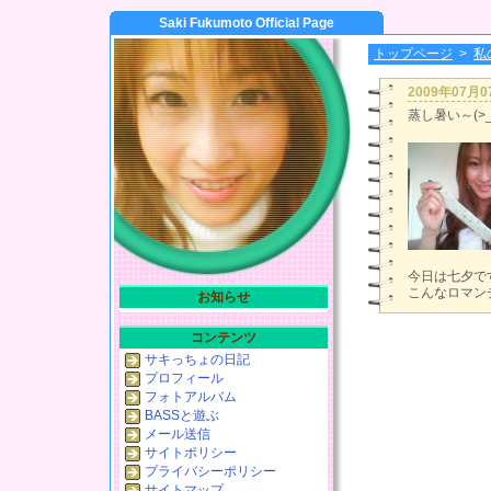
Saki Fukumoto Official Page
トップページ
>
私
2009年07月
蒸し暑い～(>
今日は七夕で
こんなロマン
お知らせ
コンテンツ
サキっちょの日記
プロフィール
フォトアルバム
BASSと遊ぶ
メール送信
サイトポリシー
プライバシーポリシー
サイトマップ