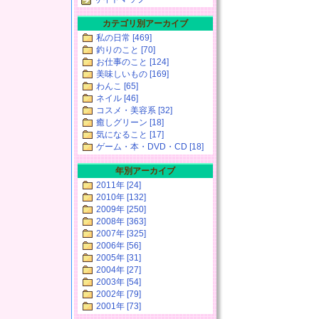
カテゴリ別アーカイブ
私の日常 [469]
釣りのこと [70]
お仕事のこと [124]
美味しいもの [169]
わんこ [65]
ネイル [46]
コスメ・美容系 [32]
癒しグリーン [18]
気になること [17]
ゲーム・本・DVD・CD [18]
年別アーカイブ
2011年 [24]
2010年 [132]
2009年 [250]
2008年 [363]
2007年 [325]
2006年 [56]
2005年 [31]
2004年 [27]
2003年 [54]
2002年 [79]
2001年 [73]