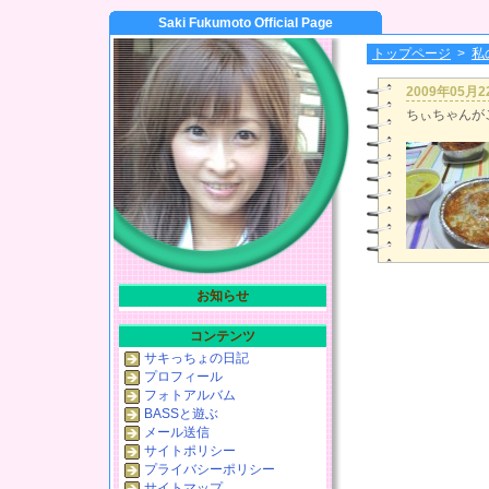
Saki Fukumoto Official Page
トップページ
>
私
2009年05月
ちぃちゃんがご
お知らせ
コンテンツ
サキっちょの日記
プロフィール
フォトアルバム
BASSと遊ぶ
メール送信
サイトポリシー
プライバシーポリシー
サイトマップ