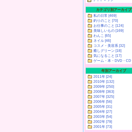
カテゴリ別アーカイブ
私の日常 [469]
釣りのこと [70]
お仕事のこと [124]
美味しいもの [169]
わんこ [65]
ネイル [46]
コスメ・美容系 [32]
癒しグリーン [18]
気になること [17]
ゲーム・本・DVD・CD [
年別アーカイブ
2011年 [24]
2010年 [132]
2009年 [250]
2008年 [363]
2007年 [325]
2006年 [56]
2005年 [31]
2004年 [27]
2003年 [54]
2002年 [79]
2001年 [73]