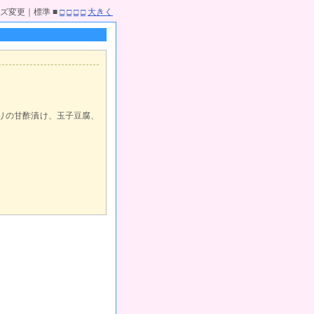
ズ変更｜標準 ■
□
□
□
□
大きく
リの甘酢漬け、玉子豆腐、