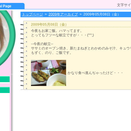
文字サイ
al Page
トップページ
>
2009年アーカイブ
>
2009年05月08日（金）
2009年05月08日（金）
今夜もお家ご飯。ハマってます。
とってもフツーな献立ですが・・・(^^;)
--今夜の献立--
ササミのオーブン焼き、新たまねぎとわかめのみそ汁、キュウ
もずく、のり、ご飯です。
かなり食べ進んぢゃったけど・・・