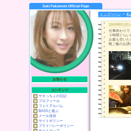
Saki Fukumoto Official Page
トップページ
>
私
2009年03月
仕事終わりで
２時間ぐらい
お腹も空いた
晩ご飯のお誘
お知らせ
コンテンツ
サキっちょの日記
プロフィール
フォトアルバム
BASSと遊ぶ
メール送信
サイトポリシー
プライバシーポリシー
サイトマップ