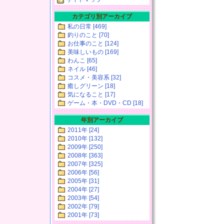
カテゴリ別アーカイブ
私の日常 [469]
釣りのこと [70]
お仕事のこと [124]
美味しいもの [169]
わんこ [65]
ネイル [46]
コスメ・美容系 [32]
癒しグリーン [18]
気になること [17]
ゲーム・本・DVD・CD [18]
年別アーカイブ
2011年 [24]
2010年 [132]
2009年 [250]
2008年 [363]
2007年 [325]
2006年 [56]
2005年 [31]
2004年 [27]
2003年 [54]
2002年 [79]
2001年 [73]