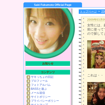
Saki Fukumoto Official Page
トップページ
>
2
2009年03月
女性には、
前に使って
ので探して
お知らせ
コンテンツ
これは・・
サキっちょの日記
プロフィール
フォトアルバム
BASSと遊ぶ
メール送信
サイトポリシー
プライバシーポリシー
サイトマップ