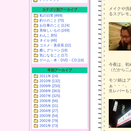
メイクや洗
カテゴリ別アーカイブ
るスグレモ
私の日常 [469]
釣りのこと [70]
お仕事のこと [124]
美味しいもの [169]
わんこ [65]
ネイル [46]
コスメ・美容系 [32]
癒しグリーン [18]
気になること [17]
ゲーム・本・DVD・CD [18]
今夜は、初
（だから二
年別アーカイブ
2011年 [24]
モツ鍋はア
2010年 [132]
ぁ・・・。
2009年 [250]
生レバーもタ
2008年 [363]
2007年 [325]
2006年 [56]
2005年 [31]
2004年 [27]
2003年 [54]
2002年 [79]
2001年 [73]