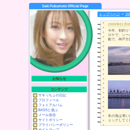
Saki Fukumoto Official Page
トップページ
>
2
2009年01月
今年、初釣り
ロケで、シー
船で、神戸方
お知らせ
コンテンツ
サキっちょの日記
プロフィール
フォトアルバム
BASSと遊ぶ
メール送信
冬の海は寒い
サイトポリシー
ェックしてく
プライバシーポリシー
サイトマップ