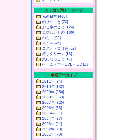
カテゴリ別アーカイブ
私の日常 [469]
釣りのこと [70]
お仕事のこと [124]
美味しいもの [169]
わんこ [65]
ネイル [46]
コスメ・美容系 [32]
癒しグリーン [18]
気になること [17]
ゲーム・本・DVD・CD [18]
年別アーカイブ
2011年 [24]
2010年 [132]
2009年 [250]
2008年 [363]
2007年 [325]
2006年 [56]
2005年 [31]
2004年 [27]
2003年 [54]
2002年 [79]
2001年 [73]