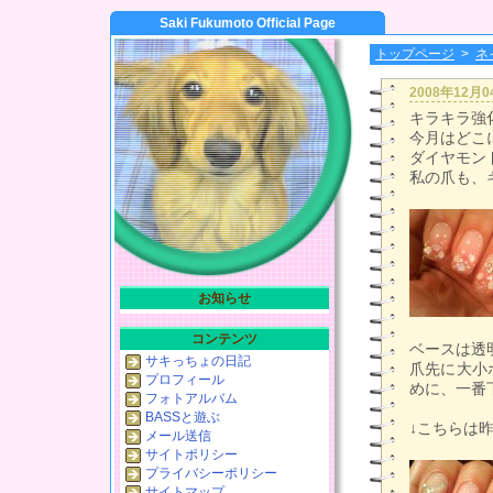
Saki Fukumoto Official Page
トップページ
>
ネ
2008年12月
キラキラ強化月
今月はどこに
ダイヤモン
私の爪も、
お知らせ
コンテンツ
ベースは透
サキっちょの日記
爪先に大小
プロフィール
めに、一番
フォトアルバム
BASSと遊ぶ
↓こちらは
メール送信
サイトポリシー
プライバシーポリシー
サイトマップ