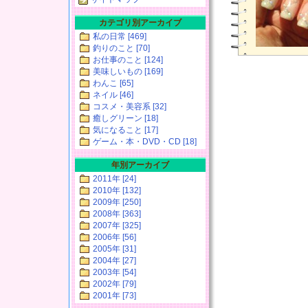
カテゴリ別アーカイブ
私の日常 [469]
釣りのこと [70]
お仕事のこと [124]
美味しいもの [169]
わんこ [65]
ネイル [46]
コスメ・美容系 [32]
癒しグリーン [18]
気になること [17]
ゲーム・本・DVD・CD [18]
年別アーカイブ
2011年 [24]
2010年 [132]
2009年 [250]
2008年 [363]
2007年 [325]
2006年 [56]
2005年 [31]
2004年 [27]
2003年 [54]
2002年 [79]
2001年 [73]