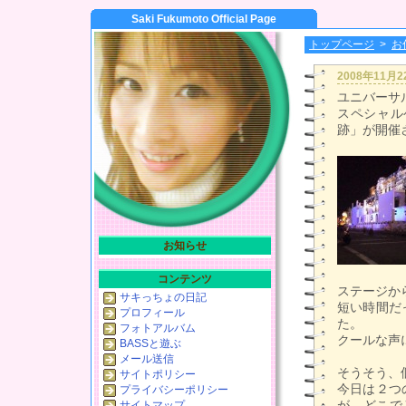
Saki Fukumoto Official Page
トップページ
>
お
2008年11月
ユニバーサ
スペシャル
跡」が開催
お知らせ
コンテンツ
ステージか
サキっちょの日記
短い時間だ
プロフィール
た。
フォトアルバム
クールな声
BASSと遊ぶ
メール送信
そうそう、
サイトポリシー
今日は２つ
プライバシーポリシー
が、どこで
サイトマップ