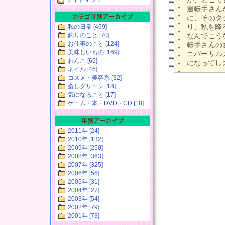
運転手さん
カテゴリ別アーカイブ
に、そのタ
り、私を降
私の日常 [469]
釣りのこと [70]
なんでこう
お仕事のこと [124]
転手さんの
美味しいもの [169]
ニバーサル
わんこ [65]
になってしま
ネイル [46]
コスメ・美容系 [32]
癒しグリーン [18]
気になること [17]
ゲーム・本・DVD・CD [18]
年別アーカイブ
2011年 [24]
2010年 [132]
2009年 [250]
2008年 [363]
2007年 [325]
2006年 [56]
2005年 [31]
2004年 [27]
2003年 [54]
2002年 [79]
2001年 [73]