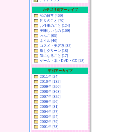
カテゴリ別アーカイブ
私の日常 [469]
釣りのこと [70]
お仕事のこと [124]
美味しいもの [169]
わんこ [65]
ネイル [46]
コスメ・美容系 [32]
癒しグリーン [18]
気になること [17]
ゲーム・本・DVD・CD [18]
年別アーカイブ
2011年 [24]
2010年 [132]
2009年 [250]
2008年 [363]
2007年 [325]
2006年 [56]
2005年 [31]
2004年 [27]
2003年 [54]
2002年 [79]
2001年 [73]