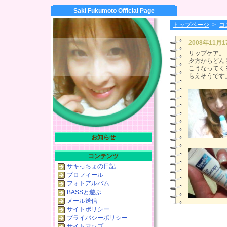
Saki Fukumoto Official Page
トップページ
>
コ
2008年11月
リップケア。
夕方からどんど
こうなってく
らえそうです
お知らせ
コンテンツ
サキっちょの日記
プロフィール
フォトアルバム
BASSと遊ぶ
メール送信
サイトポリシー
プライバシーポリシー
サイトマップ