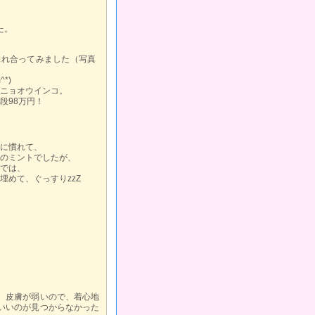
た。
ふれ合ってみました（写真
*)
ニョオウインコ。
段98万円！
に慣れて、
のミントでしたが、
では、
埋めて、ぐっすりzzZ
。皮膚が弱いので、着心地
いいのが見つからなかった