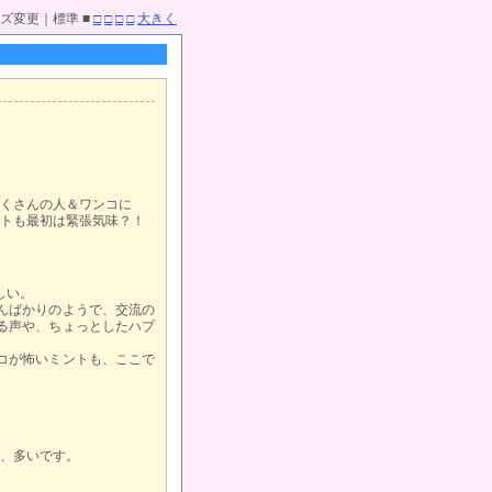
ズ変更｜標準 ■
□
□
□
□
大きく
くさんの人＆ワンコに
トも最初は緊張気味？！
しい。
んばかりのようで、交流の
る声や、ちょっとしたハプ
コが怖いミントも、ここで
、多いです。