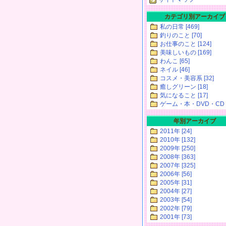
カテゴリ別アーカイブ
私の日常 [469]
釣りのこと [70]
お仕事のこと [124]
美味しいもの [169]
わんこ [65]
ネイル [46]
コスメ・美容系 [32]
癒しグリーン [18]
気になること [17]
ゲーム・本・DVD・CD [
年別アーカイブ
2011年 [24]
2010年 [132]
2009年 [250]
2008年 [363]
2007年 [325]
2006年 [56]
2005年 [31]
2004年 [27]
2003年 [54]
2002年 [79]
2001年 [73]