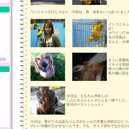
ワンニャンだけじゃなく、今回は、鳥、金魚もいっぱいいまし
インコとも
左）。
カワイ～(*^m^
右の写真は、
なんと、お値
18]
すぐに雰囲気
イキイキ笑顔
帰りの車の中
私の腕に顔を
今日は、もちろん仲良しの
しのぶちゃんとレオたんも一緒でした。
本日のベストショット♪
今日は、寒がりおばあちゃんポポちゃんの洋服も目的のひとつ
のいい洋服が欠かせないんです。でも、サイズ切れでなかなか