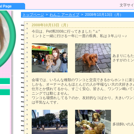
文字サイ
al Page
トップページ
>
わんこ アーカイブ
>
2008年10月13日（月）
2008年10月13日（月）
今日は、Pet博2008に行ってきました ^ェ^
ミントと一緒に行ける一年に一度の祭典、私は３年ぶり～♪
あまりにもた
さすがのミン
会場では、いろんな種類のワンコと交流できるからホントに楽
しかも、オーナーさんもほとんどの人が半端ない大の犬好きさ
仕方とか慣れてるから、すごく安心。皆さん、ワンワン鳴いて
ニングでは動じません。
ワンコも場慣れしてる？のか、友好的なコばかり。大きいワン
は平気なんです。
多頭飼いの人