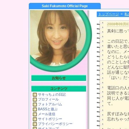
Saki Fukumoto Official Page
トップページ
>
私
2008年09月
真剣に怒っ
この日記で
書いたと思
なのに、メ
どうしたら
のことしか
どんなに疑
話が通じな
「はい」だ
お知らせ
電話口の人
コンテンツ
説明できる
サキっちょの日記
同じ人が電
プロフィール
て。
フォトアルバム
BASSと遊ぶ
尻すぼみな
メール送信
忘れちゃっ
サイトポリシー
プライバシーポリシー
サイトマップ