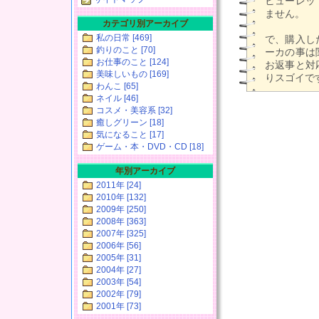
ヒューレッ
ません。
カテゴリ別アーカイブ
私の日常 [469]
で、購入し
釣りのこと [70]
ーカの事は
お仕事のこと [124]
お返事と対
美味しいもの [169]
りスゴイです
わんこ [65]
ネイル [46]
コスメ・美容系 [32]
癒しグリーン [18]
気になること [17]
ゲーム・本・DVD・CD [18]
年別アーカイブ
2011年 [24]
2010年 [132]
2009年 [250]
2008年 [363]
2007年 [325]
2006年 [56]
2005年 [31]
2004年 [27]
2003年 [54]
2002年 [79]
2001年 [73]