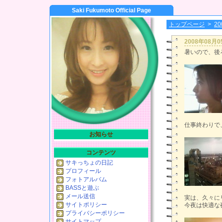
Saki Fukumoto Official Page
トップページ
>
2
2008年08月
暑いので、後
仕事終わりで
お知らせ
コンテンツ
サキっちょの日記
プロフィール
フォトアルバム
BASSと遊ぶ
メール送信
実は、久々に
サイトポリシー
今夜は快適な
プライバシーポリシー
サイトマップ