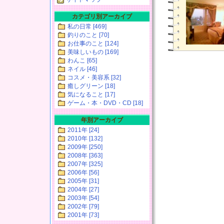
カテゴリ別アーカイブ
私の日常 [469]
釣りのこと [70]
お仕事のこと [124]
美味しいもの [169]
わんこ [65]
ネイル [46]
コスメ・美容系 [32]
癒しグリーン [18]
気になること [17]
ゲーム・本・DVD・CD [18]
年別アーカイブ
2011年 [24]
2010年 [132]
2009年 [250]
2008年 [363]
2007年 [325]
2006年 [56]
2005年 [31]
2004年 [27]
2003年 [54]
2002年 [79]
2001年 [73]