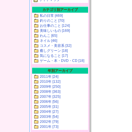
カテゴリ別アーカイブ
私の日常 [469]
釣りのこと [70]
お仕事のこと [124]
美味しいもの [169]
わんこ [65]
ネイル [46]
コスメ・美容系 [32]
癒しグリーン [18]
気になること [17]
ゲーム・本・DVD・CD [18]
年別アーカイブ
2011年 [24]
2010年 [132]
2009年 [250]
2008年 [363]
2007年 [325]
2006年 [56]
2005年 [31]
2004年 [27]
2003年 [54]
2002年 [79]
2001年 [73]