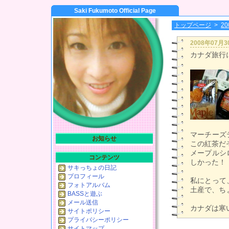
Saki Fukumoto Official Page
トップページ
>
2
2008年07月
カナダ旅行
マーチーズ
お知らせ
この紅茶だ
メープルシ
コンテンツ
しかった！
サキっちょの日記
プロフィール
私にとって
フォトアルバム
土産で、ちょ
BASSと遊ぶ
メール送信
カナダは寒
サイトポリシー
プライバシーポリシー
サイトマップ