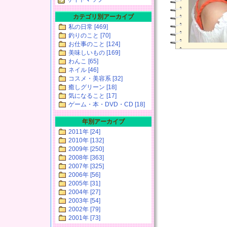
カテゴリ別アーカイブ
私の日常 [469]
釣りのこと [70]
お仕事のこと [124]
美味しいもの [169]
わんこ [65]
ネイル [46]
コスメ・美容系 [32]
癒しグリーン [18]
気になること [17]
ゲーム・本・DVD・CD [18]
年別アーカイブ
2011年 [24]
2010年 [132]
2009年 [250]
2008年 [363]
2007年 [325]
2006年 [56]
2005年 [31]
2004年 [27]
2003年 [54]
2002年 [79]
2001年 [73]