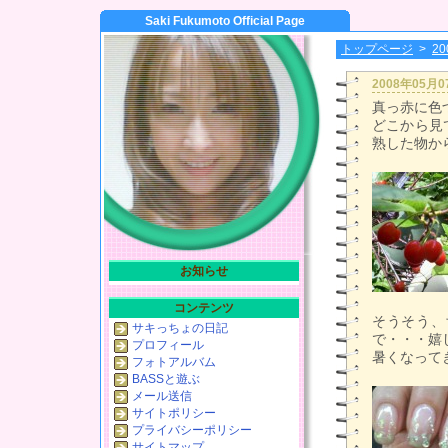
Saki Fukumoto Official Page
トップページ
>
2
2008年05月
真っ赤に色
どこから見
熟した物か
お知らせ
コンテンツ
そうそう、
サキっちょの日記
で・・・嬉
プロフィール
暑くなって
フォトアルバム
BASSと遊ぶ
メール送信
サイトポリシー
プライバシーポリシー
サイトマップ