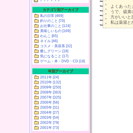
よくあった
カテゴリ別アーカイブ
うで、硫黄
私の日常 [469]
方がいいと思
釣りのこと [70]
私は薬湯と
お仕事のこと [124]
美味しいもの [169]
わんこ [65]
ネイル [46]
コスメ・美容系 [32]
癒しグリーン [18]
気になること [17]
ゲーム・本・DVD・CD [18]
年別アーカイブ
2011年 [24]
2010年 [132]
2009年 [250]
2008年 [363]
2007年 [325]
2006年 [56]
2005年 [31]
2004年 [27]
2003年 [54]
2002年 [79]
2001年 [73]