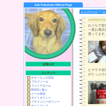
Saki Fukumoto Official Page
トップページ
>
コ
2008年04月
おうちで岩
一度お風呂
買ってます
お知らせ
ヒマラヤ岩
コンテンツ
がたっぷり
サキっちょの日記
プロフィール
フォトアルバム
BASSと遊ぶ
メール送信
サイトポリシー
プライバシーポリシー
サイトマップ