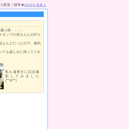
ズ変更｜標準 ■
□
□
□
□
大きく
報通り雨・・・。
スタッフの皆さんとの打ち
ほとんどだったので、屋内
っても楽しみに待ってくれ
私も遠巻きに記念撮
影してみました
(*^m^*)