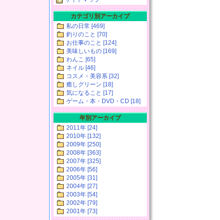
カテゴリ別アーカイブ
私の日常 [469]
釣りのこと [70]
お仕事のこと [124]
美味しいもの [169]
わんこ [65]
ネイル [46]
コスメ・美容系 [32]
癒しグリーン [18]
気になること [17]
ゲーム・本・DVD・CD [18]
年別アーカイブ
2011年 [24]
2010年 [132]
2009年 [250]
2008年 [363]
2007年 [325]
2006年 [56]
2005年 [31]
2004年 [27]
2003年 [54]
2002年 [79]
2001年 [73]