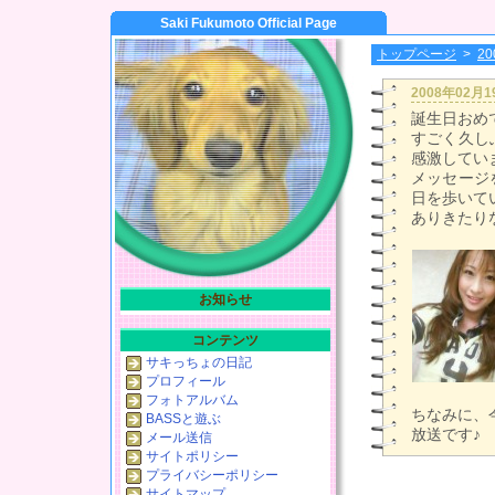
Saki Fukumoto Official Page
トップページ
>
2
2008年02月
誕生日おめで
すごく久し
感激してい
メッセージ
日を歩いて
ありきたり
お知らせ
コンテンツ
サキっちょの日記
プロフィール
フォトアルバム
ちなみに、
BASSと遊ぶ
放送です♪
メール送信
サイトポリシー
プライバシーポリシー
サイトマップ