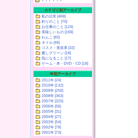
カテゴリ別アーカイブ
私の日常 [469]
釣りのこと [70]
お仕事のこと [124]
美味しいもの [169]
わんこ [65]
ネイル [46]
コスメ・美容系 [32]
癒しグリーン [18]
気になること [17]
ゲーム・本・DVD・CD [18]
年別アーカイブ
2011年 [24]
2010年 [132]
2009年 [250]
2008年 [363]
2007年 [325]
2006年 [56]
2005年 [31]
2004年 [27]
2003年 [54]
2002年 [79]
2001年 [73]