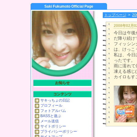
Saki Fukumoto Official Page
トップページ
>
2
2008年02月
今日は午後
だ降り続け
フィッシン
は、けっこ
私は、今日
ったです。
雨に濡れて
凍える感じ
カイロもす
お知らせ
コンテンツ
サキっちょの日記
プロフィール
フォトアルバム
BASSと遊ぶ
メール送信
サイトポリシー
プライバシーポリシー
サイトマップ