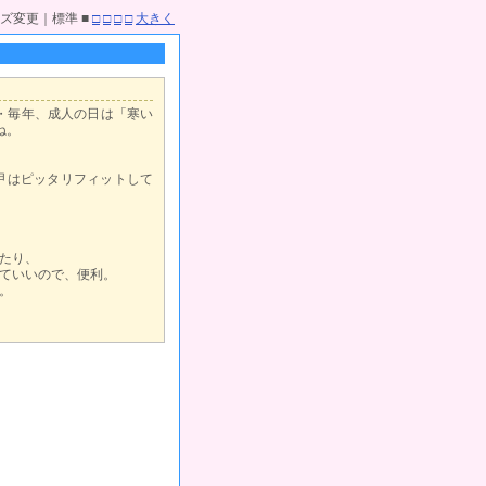
ズ変更｜標準 ■
□
□
□
□
大きく
・・毎年、成人の日は「寒い
ね。
甲はピッタリフィットして
たり、
ていいので、便利。
。