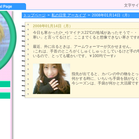
文字サイ
al Page
トップページ
>
私の日常 アーカイブ
>
2008年01月14日（月）
2008年01月14日（月）
今日も寒かった(>_<) マイナス22℃の地域があったそうで・
寒い」と言ってるけど、ここまでくると想像できない寒さです
最近、外に出るときは、アームウォーマーが欠かせません。
↓これは、手首のところがくしゅくしゅっとしているけど手の
いるので、とっても暖かいです。￥100均でーす♪
指先が出てると、カバンの中の物をとっ
何かする時に、いちいち手袋を脱がなく
今シーズンは、手袋が何かと大活躍です