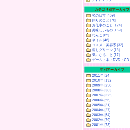
カテゴリ別アーカイブ
私の日常 [469]
釣りのこと [70]
お仕事のこと [124]
美味しいもの [169]
わんこ [65]
ネイル [46]
コスメ・美容系 [32]
癒しグリーン [18]
気になること [17]
ゲーム・本・DVD・CD [
年別アーカイブ
2011年 [24]
2010年 [132]
2009年 [250]
2008年 [363]
2007年 [325]
2006年 [56]
2005年 [31]
2004年 [27]
2003年 [54]
2002年 [79]
2001年 [73]