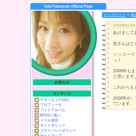
Saki Fukumoto Official Page
トップページ
>
私
2008年01月
あけまして
皆さんはど
ソッコーで
っ！
2008年
と思います
お知らせ
これからも
コンテンツ
2008年
サキっちょの日記
ています。
プロフィール
フォトアルバム
BASSと遊ぶ
メール送信
サイトポリシー
プライバシーポリシー
サイトマップ