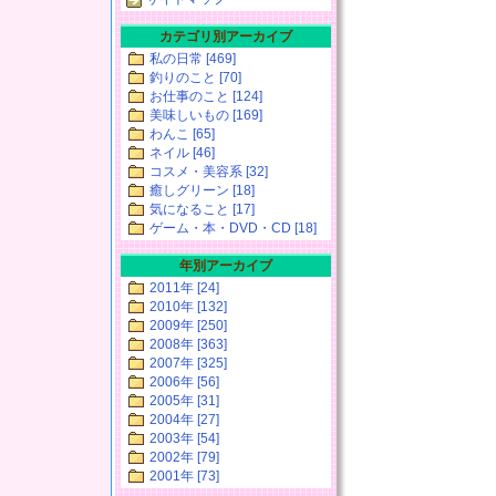
カテゴリ別アーカイブ
私の日常 [469]
釣りのこと [70]
お仕事のこと [124]
美味しいもの [169]
わんこ [65]
ネイル [46]
コスメ・美容系 [32]
癒しグリーン [18]
気になること [17]
ゲーム・本・DVD・CD [18]
年別アーカイブ
2011年 [24]
2010年 [132]
2009年 [250]
2008年 [363]
2007年 [325]
2006年 [56]
2005年 [31]
2004年 [27]
2003年 [54]
2002年 [79]
2001年 [73]