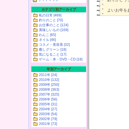
カテゴリ別アーカイブ
よいお年を
私の日常 [469]
釣りのこと [70]
お仕事のこと [124]
美味しいもの [169]
わんこ [65]
ネイル [46]
コスメ・美容系 [32]
癒しグリーン [18]
気になること [17]
ゲーム・本・DVD・CD [18]
年別アーカイブ
2011年 [24]
2010年 [132]
2009年 [250]
2008年 [363]
2007年 [325]
2006年 [56]
2005年 [31]
2004年 [27]
2003年 [54]
2002年 [79]
2001年 [73]