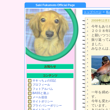
Saki Fukumoto Official Page
トップページ
>
私
2008年12月
今年もあり
２００８年
と願いつつ
振り返って
ました。
みなさんは
お知らせ
コンテンツ
サキっちょの日記
プロフィール
フォトアルバム
一年を締め
BASSと遊ぶ
す。
メール送信
今年も変わ
サイトポリシー
ています。
プライバシーポリシー
ありがとう
サイトマップ