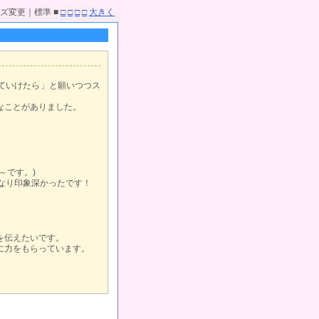
ズ変更｜標準 ■
□
□
□
□
大きく
ていけたら」と願いつつス
なことがありました。
0～です。)
なり印象深かったです！
を伝えたいです。
に力をもらっています。