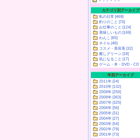
カテゴリ別アーカイブ
私の日常 [469]
釣りのこと [70]
お仕事のこと [124]
美味しいもの [169]
わんこ [65]
ネイル [46]
コスメ・美容系 [32]
癒しグリーン [18]
気になること [17]
ゲーム・本・DVD・CD [
年別アーカイブ
2011年 [24]
2010年 [132]
2009年 [250]
2008年 [363]
2007年 [325]
2006年 [56]
2005年 [31]
2004年 [27]
2003年 [54]
2002年 [79]
2001年 [73]