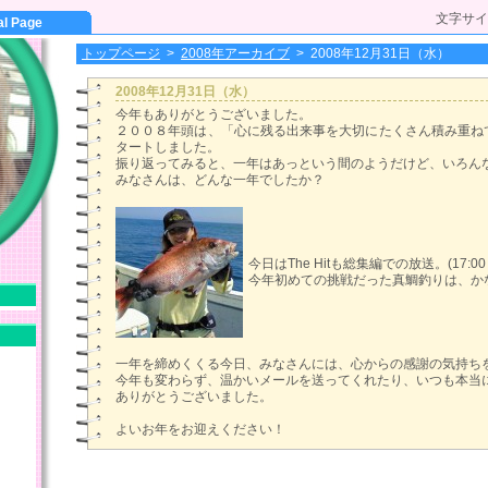
文字サイ
al Page
トップページ
>
2008年アーカイブ
>
2008年12月31日（水）
2008年12月31日（水）
今年もありがとうございました。
２００８年頭は、「心に残る出来事を大切にたくさん積み重ね
タートしました。
振り返ってみると、一年はあっという間のようだけど、いろん
みなさんは、どんな一年でしたか？
今日はThe Hitも総集編での放送。(17:0
今年初めての挑戦だった真鯛釣りは、か
一年を締めくくる今日、みなさんには、心からの感謝の気持ち
今年も変わらず、温かいメールを送ってくれたり、いつも本当
ありがとうございました。
よいお年をお迎えください！