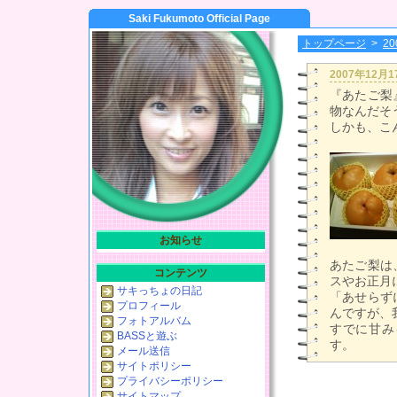
Saki Fukumoto Official Page
トップページ
>
2
2007年12月
『あたご梨
物なんだそ
しかも、こ
お知らせ
あたご梨は
コンテンツ
スやお正月
サキっちょの日記
「あせらず
プロフィール
んですが、
フォトアルバム
すでに甘み
BASSと遊ぶ
す。
メール送信
サイトポリシー
プライバシーポリシー
サイトマップ