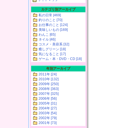
カテゴリ別アーカイブ
私の日常 [469]
釣りのこと [70]
お仕事のこと [124]
美味しいもの [169]
わんこ [65]
ネイル [46]
コスメ・美容系 [32]
癒しグリーン [18]
気になること [17]
ゲーム・本・DVD・CD [18]
年別アーカイブ
2011年 [24]
2010年 [132]
2009年 [250]
2008年 [363]
2007年 [325]
2006年 [56]
2005年 [31]
2004年 [27]
2003年 [54]
2002年 [79]
2001年 [73]