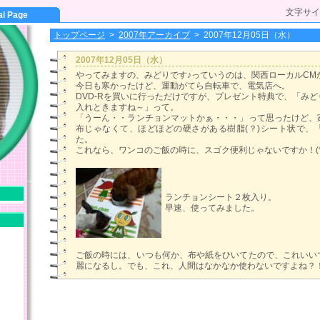
文字サイ
al Page
トップページ
>
2007年アーカイブ
>
2007年12月05日（水）
2007年12月05日（水）
やってみますの、みどりです♪っていうのは、関西ローカルCM
今日も寒かったけど、運動がてら自転車で、電気店へ。
DVD-Rを買いに行っただけですが、プレゼント特典で、「み
入れときますね～」って。
「うーん・・ランチョンマットかぁ・・・」って思ったけど、
布じゃなくて、ほどほどの硬さがある樹脂(？)シート状で、
た。
これなら、ワンコのご飯の時に、スゴク便利じゃないですか！(^o
ランチョンシート２枚入り。
早速、使ってみました。
ご飯の時には、いつも何か、布や紙をひいてたので、これいい
麗になるし。でも、これ、人間はなかなか使わないですよね？！(^