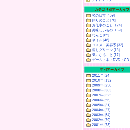
カテゴリ別アーカイブ
私の日常 [469]
釣りのこと [70]
お仕事のこと [124]
美味しいもの [169]
わんこ [65]
ネイル [46]
コスメ・美容系 [32]
癒しグリーン [18]
気になること [17]
ゲーム・本・DVD・CD [
年別アーカイブ
2011年 [24]
2010年 [132]
2009年 [250]
2008年 [363]
2007年 [325]
2006年 [56]
2005年 [31]
2004年 [27]
2003年 [54]
2002年 [79]
2001年 [73]