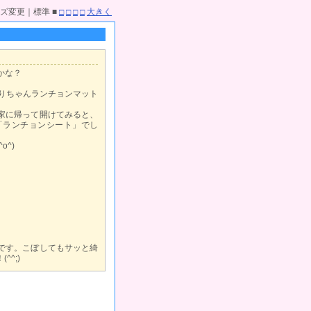
ズ変更｜標準 ■
□
□
□
□
大きく
かな？
どりちゃんランチョンマット
家に帰って開けてみると、
「ランチョンシート」でし
^)
です。こぼしてもサッと綺
^;)