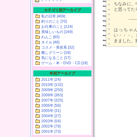
ちなみに、
と思ってた
カテゴリ別アーカイブ
私の日常 [469]
釣りのこと [70]
お仕事のこと [124]
はっちゃ
美味しいもの [169]
い・・・。
わんこ [65]
きました。
ネイル [46]
コスメ・美容系 [32]
癒しグリーン [18]
気になること [17]
ゲーム・本・DVD・CD [18]
年別アーカイブ
2011年 [24]
2010年 [132]
2009年 [250]
2008年 [363]
2007年 [325]
2006年 [56]
2005年 [31]
2004年 [27]
2003年 [54]
2002年 [79]
2001年 [73]