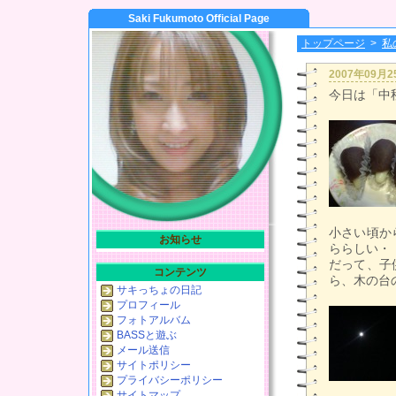
Saki Fukumoto Official Page
トップページ
>
私
2007年09月
今日は「中
小さい頃か
お知らせ
ららしい・
だって、子
コンテンツ
ら、木の台
サキっちょの日記
プロフィール
フォトアルバム
BASSと遊ぶ
メール送信
サイトポリシー
プライバシーポリシー
サイトマップ