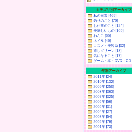
カテゴリ別アーカイブ
私の日常 [469]
釣りのこと [70]
お仕事のこと [124]
美味しいもの [169]
わんこ [65]
ネイル [46]
コスメ・美容系 [32]
癒しグリーン [18]
気になること [17]
ゲーム・本・DVD・CD [
年別アーカイブ
2011年 [24]
2010年 [132]
2009年 [250]
2008年 [363]
2007年 [325]
2006年 [56]
2005年 [31]
2004年 [27]
2003年 [54]
2002年 [79]
2001年 [73]