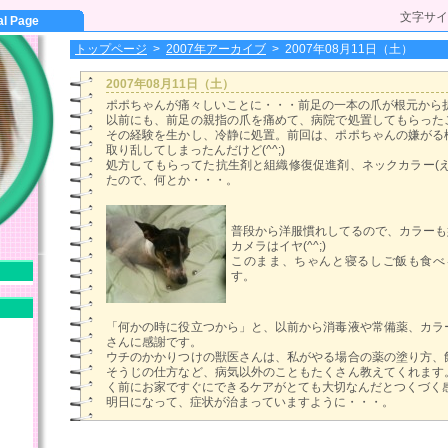
文字サイ
al Page
トップページ
>
2007年アーカイブ
>
2007年08月11日（土）
2007年08月11日（土）
ポポちゃんが痛々しいことに・・・前足の一本の爪が根元から折れ
以前にも、前足の親指の爪を痛めて、病院で処置してもらった
その経験を生かし、冷静に処置。前回は、ポポちゃんの嫌がる
取り乱してしまったんだけど(^^;)
処方してもらってた抗生剤と組織修復促進剤、ネックカラー(え
たので、何とか・・・。
普段から洋服慣れしてるので、カラーも
カメラはイヤ(^^;)
このまま、ちゃんと寝るしご飯も食べ
す。
「何かの時に役立つから」と、以前から消毒液や常備薬、カラ
さんに感謝です。
ウチのかかりつけの獣医さんは、私がやる場合の薬の塗り方、
そうじの仕方など、病気以外のこともたくさん教えてくれます
く前にお家ですぐにできるケアがとても大切なんだとつくづく
明日になって、症状が治まっていますように・・・。