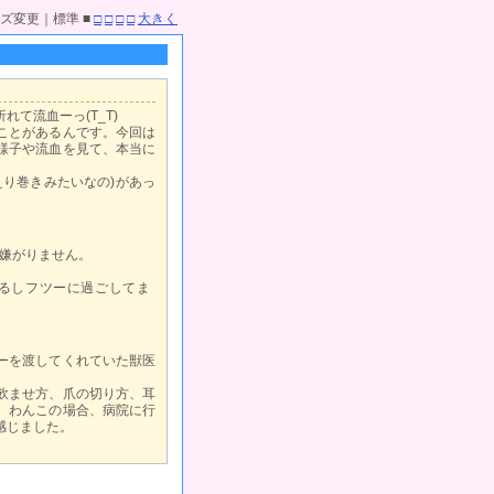
ズ変更｜標準 ■
□
□
□
□
大きく
て流血ーっ(T_T)
ことがあるんです。今回は
様子や流血を見て、本当に
り巻きみたいなの)があっ
嫌がりません。
るしフツーに過ごしてま
ーを渡してくれていた獣医
飲ませ方、爪の切り方、耳
。わんこの場合、病院に行
感じました。