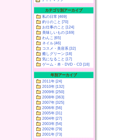
カテゴリ別アーカイブ
私の日常 [469]
釣りのこと [70]
お仕事のこと [124]
美味しいもの [169]
わんこ [65]
ネイル [46]
コスメ・美容系 [32]
癒しグリーン [18]
気になること [17]
ゲーム・本・DVD・CD [18]
年別アーカイブ
2011年 [24]
2010年 [132]
2009年 [250]
2008年 [363]
2007年 [325]
2006年 [56]
2005年 [31]
2004年 [27]
2003年 [54]
2002年 [79]
2001年 [73]