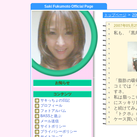
Saki Fukumoto Official Page
トップページ
>
2
2007年05月
私も、『黒烏
「脂肪の吸
お知らせ
コミでは「
すネ。
コンテンツ
私は脂っこ
サキっちょの日記
にスッキリ
プロフィール
と続けてみ
フォトアルバム
『トクホ』
BASSと遊ぶ
ケース買い
メール送信
サイトポリシー
プライバシーポリシー
サイトマップ