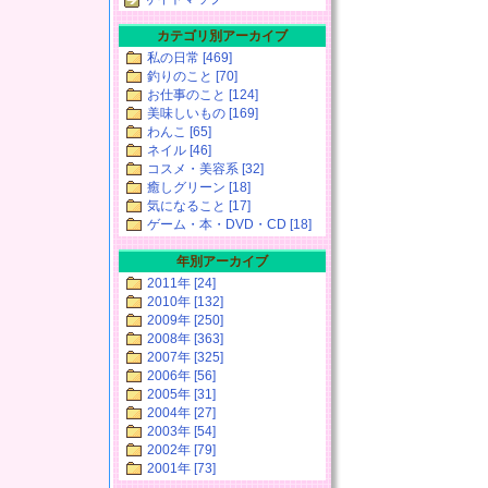
カテゴリ別アーカイブ
私の日常 [469]
釣りのこと [70]
お仕事のこと [124]
美味しいもの [169]
わんこ [65]
ネイル [46]
コスメ・美容系 [32]
癒しグリーン [18]
気になること [17]
ゲーム・本・DVD・CD [18]
年別アーカイブ
2011年 [24]
2010年 [132]
2009年 [250]
2008年 [363]
2007年 [325]
2006年 [56]
2005年 [31]
2004年 [27]
2003年 [54]
2002年 [79]
2001年 [73]