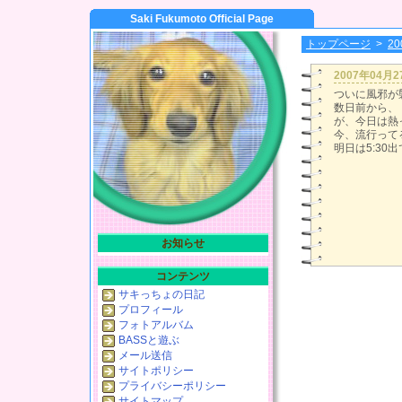
Saki Fukumoto Official Page
トップページ
>
2
2007年04月
ついに風邪が襲
数日前から、
が、今日は熱
今、流行って
明日は5:3
お知らせ
コンテンツ
サキっちょの日記
プロフィール
フォトアルバム
BASSと遊ぶ
メール送信
サイトポリシー
プライバシーポリシー
サイトマップ