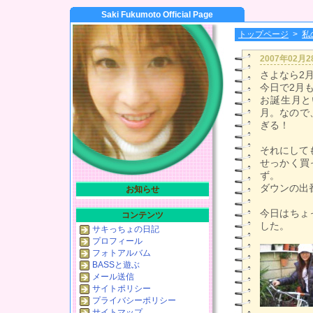
Saki Fukumoto Official Page
トップページ
>
私
2007年02月
さよなら2
今日で2月
お誕生月と
月。なので
ぎる！
それにして
せっかく買
ず。
ダウンの出
お知らせ
今日はちょ
コンテンツ
した。
サキっちょの日記
プロフィール
フォトアルバム
BASSと遊ぶ
メール送信
サイトポリシー
プライバシーポリシー
サイトマップ