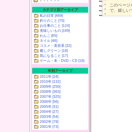
このページ
カテゴリ別アーカイブ
で、嬉しいで
私の日常 [469]
釣りのこと [70]
お仕事のこと [124]
美味しいもの [169]
わんこ [65]
ネイル [46]
コスメ・美容系 [32]
癒しグリーン [18]
気になること [17]
ゲーム・本・DVD・CD [18]
年別アーカイブ
2011年 [24]
2010年 [132]
2009年 [250]
2008年 [363]
2007年 [325]
2006年 [56]
2005年 [31]
2004年 [27]
2003年 [54]
2002年 [79]
2001年 [73]