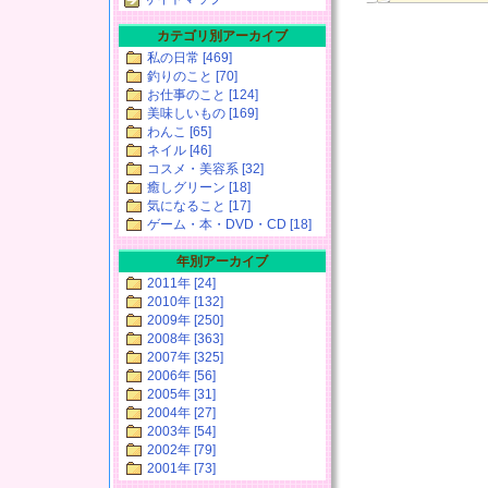
カテゴリ別アーカイブ
私の日常 [469]
釣りのこと [70]
お仕事のこと [124]
美味しいもの [169]
わんこ [65]
ネイル [46]
コスメ・美容系 [32]
癒しグリーン [18]
気になること [17]
ゲーム・本・DVD・CD [18]
年別アーカイブ
2011年 [24]
2010年 [132]
2009年 [250]
2008年 [363]
2007年 [325]
2006年 [56]
2005年 [31]
2004年 [27]
2003年 [54]
2002年 [79]
2001年 [73]