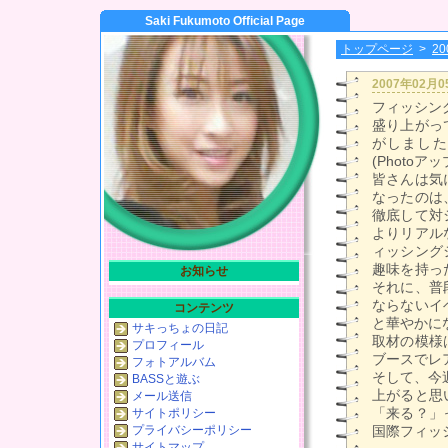
Saki Fukumoto Official Page
トップページ
>
2
2007年02月
フィッシン
盛り上がっ
がしました
(Photoア
皆さんは気
なったのは
徹底して対
よりリアル
ィッシング
趣味を持っ
お知らせ
それに、普
ならないイ
コンテンツ
と華やかにな
サキっちょの日記
取材の模様は
プロフィール
ブースでレ
フォトアルバム
そして、今
BASSと遊ぶ
上がると思
メール送信
「来る？」
サイトポリシー
プライバシーポリシー
国際フィッ
サイトマップ