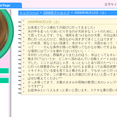
文字サイ
al Page
トップページ
>
2006年アーカイブ
>
2006年08月12日（土）
2006年08月12日（土）
お友達とワンコ連れて川遊びに行ってきました♪
水の中を走ったり泳いだりするのが大好きなミントのために、
て思ってたんです。でも、場所を見つけるのが大変。今日は友
所に行ったんだけど、残念ながら浅すぎて泳ぐことはできず・
いの水深、危なくない浅瀬で、水がキレイで、川原があって、
って・・・そんな条件が揃った場所ってなかなか無いですよね
な場所にはワンコを連れてはいけないし・・・。
今日行ったのは、西脇市よりまだ上のほう。水はとってもキレ
無き川(？)というか、どこかへ流れ込んでいる幅１メートルほ
でした。ミントは大はしゃぎ、もっともっと走り回りたーい！
に行った慎重派のレオンは足をつけたまま固まってお風呂状態
イキイキしている姿を見てると癒されます。でもせっかく行っ
ちゃったんです。この夏中にまた川遊びに行きたいと思ってま
ばぜひ教えてください^^
さっき帰ってきて、大量のタオルや荷物の整理に犬のシャンプ
りです(^^;)
お盆休みという人もきっと多いと思います。ステキな夏の思い