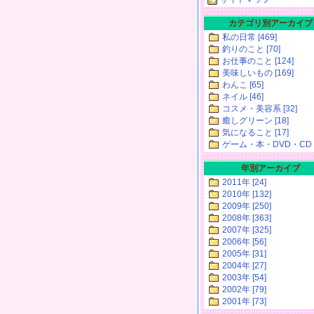
カテゴリ別アーカイブ
私の日常 [469]
釣りのこと [70]
お仕事のこと [124]
美味しいもの [169]
わんこ [65]
ネイル [46]
コスメ・美容系 [32]
癒しグリーン [18]
気になること [17]
ゲーム・本・DVD・CD [
年別アーカイブ
2011年 [24]
2010年 [132]
2009年 [250]
2008年 [363]
2007年 [325]
2006年 [56]
2005年 [31]
2004年 [27]
2003年 [54]
2002年 [79]
2001年 [73]