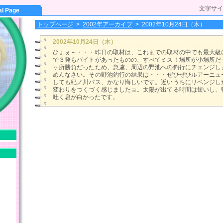
文字サイ
al Page
トップページ
>
2002年アーカイブ
>
2002年10月24日（木）
2002年10月24日（木）
ひょぇ～・・・昨日の取材は、これまでの取材の中でも最大級
で３発もバイトがあったものの、すべてミス！場所が小場所だ
ヶ所勝負だったため、急遽、周辺の野池への釣行にチェンジし
めんなさい。その野池釣行の結果は・・・ぜひぜひルアーニュ
しても紀ノ川バス、かなり悔しいです。近いうちにリベンジし
変わりをつくづく感じましたョ。太陽が出てる時間は短いし、
吐く息が白かったです。