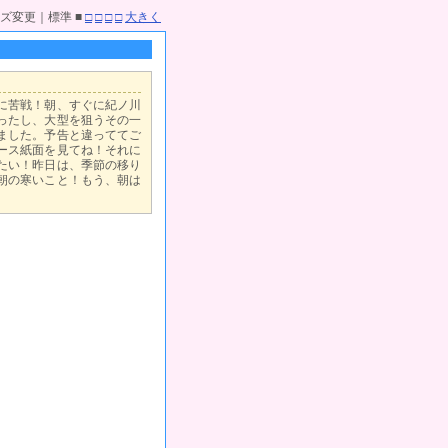
ズ変更｜標準 ■
□
□
□
□
大きく
に苦戦！朝、すぐに紀ノ川
ったし、大型を狙うその一
ました。予告と違っててご
ース紙面を見てね！それに
たい！昨日は、季節の移り
朝の寒いこと！もう、朝は