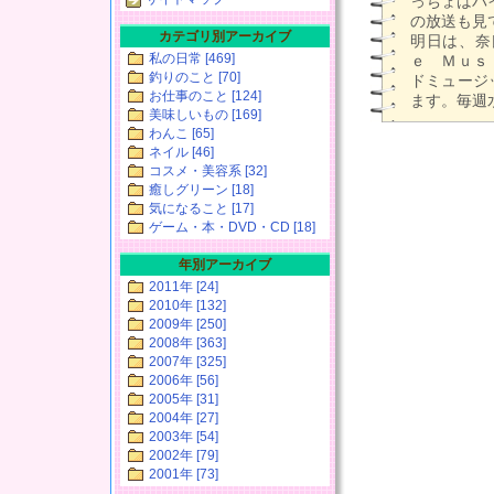
っちょはバ
の放送も見
カテゴリ別アーカイブ
明日は、奈
私の日常 [469]
ｅ Ｍｕｓ
釣りのこと [70]
ドミュージ
お仕事のこと [124]
ます。毎週
美味しいもの [169]
わんこ [65]
ネイル [46]
コスメ・美容系 [32]
癒しグリーン [18]
気になること [17]
ゲーム・本・DVD・CD [18]
年別アーカイブ
2011年 [24]
2010年 [132]
2009年 [250]
2008年 [363]
2007年 [325]
2006年 [56]
2005年 [31]
2004年 [27]
2003年 [54]
2002年 [79]
2001年 [73]