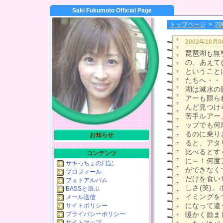
Saki Fukumoto Official Page
トップページ
>
2
2002年10月
琵琶湖も無
の、あえて
ということ
たちへ・・
湖は減水の
アーも限ら
んど見つけ
苦手ルアー
ップでも何
るのに乗り
お知らせ
ると、アタ
比べるとす
コンテンツ
に～！何度
サキっちょの日記
ができなく
プロフィール
だけを食い
フォトアルバム
しさ(笑)
BASSと遊ぶ
イミングを
メール送信
になって違
サイトポリシー
プライバシーポリシー
暖かく励ま
サイトマップ