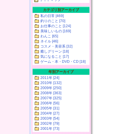
カテゴリ別アーカイブ
私の日常 [469]
釣りのこと [70]
お仕事のこと [124]
美味しいもの [169]
わんこ [65]
ネイル [46]
コスメ・美容系 [32]
癒しグリーン [18]
気になること [17]
ゲーム・本・DVD・CD [18]
年別アーカイブ
2011年 [24]
2010年 [132]
2009年 [250]
2008年 [363]
2007年 [325]
2006年 [56]
2005年 [31]
2004年 [27]
2003年 [54]
2002年 [79]
2001年 [73]