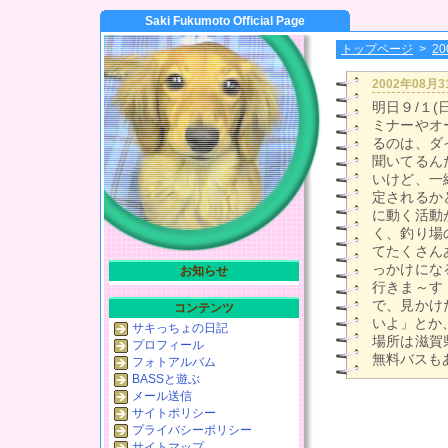
Saki Fukumoto Official Page
トップページ
>
2
2002年08月
明日９/１
ミナーやオ
るのは、ダ
聞いてるん
いけど、一
定されるか
に動く活動
く、釣り場
てたくさん
っかけにな
お知らせ
行きま～す
で、見かけ
コンテンツ
いよ」とか
サキっちょの日記
場所は滋賀
プロフィール
無料バスも
フォトアルバム
BASSと遊ぶ
メール送信
サイトポリシー
プライバシーポリシー
サイトマップ