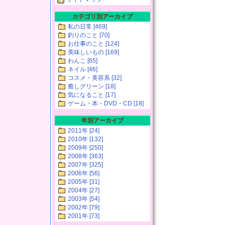
カテゴリ別アーカイブ
私の日常 [469]
釣りのこと [70]
お仕事のこと [124]
美味しいもの [169]
わんこ [65]
ネイル [46]
コスメ・美容系 [32]
癒しグリーン [18]
気になること [17]
ゲーム・本・DVD・CD [18]
年別アーカイブ
2011年 [24]
2010年 [132]
2009年 [250]
2008年 [363]
2007年 [325]
2006年 [56]
2005年 [31]
2004年 [27]
2003年 [54]
2002年 [79]
2001年 [73]