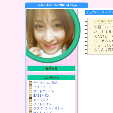
Saki Fukumoto Official Page
トップページ
>
2
2001年09月
映画「ムー
た！！１８
んだけど、
し、その人
ミュージカ
らしさは言
お知らせ
コンテンツ
サキっちょの日記
プロフィール
フォトアルバム
BASSと遊ぶ
メール送信
サイトポリシー
プライバシーポリシー
サイトマップ